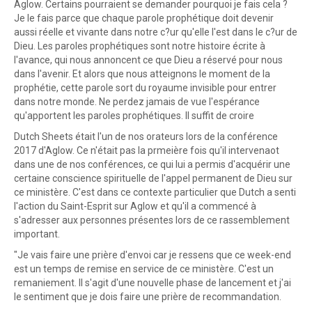
Aglow. Certains pourraient se demander pourquoi je fais cela ?
Je le fais parce que chaque parole prophétique doit devenir
aussi réelle et vivante dans notre c?ur qu'elle l'est dans le c?ur de
Dieu. Les paroles prophétiques sont notre histoire écrite à
l'avance, qui nous annoncent ce que Dieu a réservé pour nous
dans l'avenir. Et alors que nous atteignons le moment de la
prophétie, cette parole sort du royaume invisible pour entrer
dans notre monde. Ne perdez jamais de vue l'espérance
qu'apportent les paroles prophétiques. Il suffit de croire
Dutch Sheets était l'un de nos orateurs lors de la conférence
2017 d'Aglow. Ce n'était pas la prmeière fois qu'il intervenaot
dans une de nos conférences, ce qui lui a permis d'acquérir une
certaine conscience spirituelle de l'appel permanent de Dieu sur
ce ministère. C'est dans ce contexte particulier que Dutch a senti
l'action du Saint-Esprit sur Aglow et qu'il a commencé à
s'adresser aux personnes présentes lors de ce rassemblement
important.
"Je vais faire une prière d'envoi car je ressens que ce week-end
est un temps de remise en service de ce ministère. C'est un
remaniement. Il s'agit d'une nouvelle phase de lancement et j'ai
le sentiment que je dois faire une prière de recommandation.