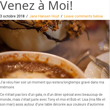
Venez à Moi!
3 octobre 2018
/
Jane Hansen Hoyt
/
Leave comments below
J’ai vécu hier soir un moment qui restera longtemps gravé dans ma
mémoire.
Ce n’était pas lors d’un gala, ni d’un diner spécial avec beaucoup de
monde, mais c’était juste avec Tony et moi et Bob et Lisa (ma fille et
son mari) assis autour d’une table décorée aux couleurs d’automne.