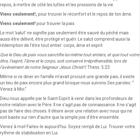
repos, à mettre de côté les luttes et les pressions de la vie.
Viens seulement!,
pour trouver le réconfort et le repos de ton âme.
Viens seulement!
pour trouver la paix.
Le mot ‘salut’ ne signifie pas seulement être sauvé du péché mais
aussi être délivré, être protégé et guéri. Le salut comprend aussi la
rédemption de l’être tout entier: corps, âme et esprit.
Que le Dieu de paix vous sanctifie lui-même tout entiers, et que tout votre
être, l’esprit, l’âme et le corps, soit conservé irrépréhensible, lors de
l’avènement de notre Seigneur Jésus Christ!
I Thess. 5:23
Même si ce diner en famille m’avait procuré une grande paix, il existe
un lieu de paix encore plus grand lorsque nous suivons Ses paroles: “
Venez à Moi.”
Dieu nous appelle par le Saint Esprit à venir dans les profondeurs de
notre relation avec le Père. Il ne s’agit pas de connaissance. Il ne s’agit
pas de faire des choses. Il désire avoir une relation avec nous qui ne
soit basée sur rien d’autre que la simple joie d’être ensemble.
Venez à moi! Faites-le aujourd’hui. Soyez rempli de Lui. Trouver votre
rythme de stabilisation en Lui.