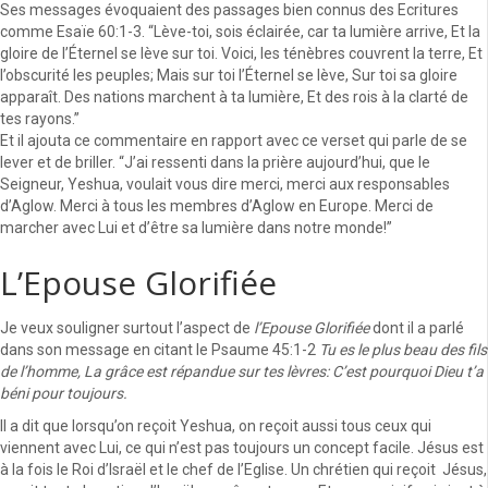
Ses messages évoquaient des passages bien connus des Ecritures
comme Esaïe 60:1-3. “Lève-toi, sois éclairée, car ta lumière arrive, Et la
gloire de l’Éternel se lève sur toi. Voici, les ténèbres couvrent la terre, Et
l’obscurité les peuples; Mais sur toi l’Éternel se lève, Sur toi sa gloire
apparaît. Des nations marchent à ta lumière, Et des rois à la clarté de
tes rayons.”
Et il ajouta ce commentaire en rapport avec ce verset qui parle de se
lever et de briller. “J’ai ressenti dans la prière aujourd’hui, que le
Seigneur, Yeshua, voulait vous dire merci, merci aux responsables
d’Aglow. Merci à tous les membres d’Aglow en Europe. Merci de
marcher avec Lui et d’être sa lumière dans notre monde!”
L’Epouse Glorifiée
Je veux souligner surtout l’aspect de
l’Epouse Glorifiée
dont il a parlé
dans son message en citant le Psaume 45:1-2
Tu es le plus beau des fils
de l’homme, La grâce est répandue sur tes lèvres: C’est pourquoi Dieu t’a
béni pour toujours.
Il a dit que lorsqu’on reçoit Yeshua, on reçoit aussi tous ceux qui
viennent avec Lui, ce qui n’est pas toujours un concept facile. Jésus est
à la fois le Roi d’Israël et le chef de l’Eglise. Un chrétien qui reçoit Jésus,