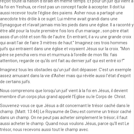
reçoit toute la nation d’Israël en même temps. Et pour un juif qui vient à
la foi en Yeshua, ce n’est pas un concept facile à accepter. Il doit lui
aussi recevoir toute l’église des païens. Asher nous a partagé une
anecdote très drôle à ce sujet. Lui même avait grandi dans une
Synagogue et n’avait jamais mis les pieds dans une église. Il a raconté y
être allé pour la toute première fois lors d’un mariage ; son père était
assis d’un côté et son fils de l’autre. En entrant, il a vu une grande croix
qui avait l’air de faire 3 mètres de haut.” Imaginez ces trois hommes
juifs qui entraient dans une église et voyaient Jésus sur la croix. “Mon
père se pencha vers moi et murmura à l’oreille de mon fils: fais
attention, regarde ce qu’ils ont fait au dernier juif qui est entré ici !’”
Imaginez tous les obstacles qu’un juif doit dépasser. C’est un exemple
assez amusant dans la vie d’Asher mais qui révèle aussi l’état d’esprit
de certains juifs.
Nous comprenons que lorsqu’un juif vient à la foi en Jésus, il devient
membre d’un corps plus grand appelé l’Eglise ou le Corps de Christ.
Souvenez-vous ce que Jésus a dit concernant le trésor caché dans le
champ. (Matt. 13:44) Le Royaume de Dieu est comme un trésor caché
dans un champ. On ne peut pas acheter simplement le trésor; il faut
aussi acheter le champ. Quand nous voulons Jésus, parce qu’Il est Le
trésor, nous recevons aussi tout le champ avec.