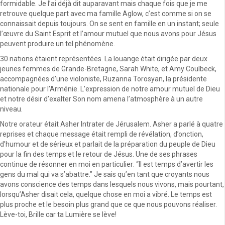
formidable. Je l’ai déjà dit auparavant mais chaque fois que je me
retrouve quelque part avec ma famille Aglow, c’est comme si on se
connaissait depuis toujours. On se sent en famille en un instant; seule
l’œuvre du Saint Esprit et l’amour mutuel que nous avons pour Jésus
peuvent produire un tel phénomène.
30 nations étaient représentées. La louange était dirigée par deux
jeunes femmes de Grande-Bretagne, Sarah White, et Amy Coulbeck,
accompagnées d’une violoniste, Ruzanna Torosyan, la présidente
nationale pour l’Arménie. L’expression de notre amour mutuel de Dieu
et notre désir d’exalter Son nom amena l’atmosphère à un autre
niveau.
Notre orateur était Asher Intrater de Jérusalem. Asher a parlé à quatre
reprises et chaque message était rempli de révélation, d’onction,
d’humour et de sérieux et parlait de la préparation du peuple de Dieu
pour la fin des temps et le retour de Jésus. Une de ses phrases
continue de résonner en moi en particulier: “Il est temps d’avertir les
gens du mal qui va s’abattre.” Je sais qu’en tant que croyants nous
avons conscience des temps dans lesquels nous vivons, mais pourtant,
lorsqu’Asher disait cela, quelque chose en moi a vibré. Le temps est
plus proche et le besoin plus grand que ce que nous pouvons réaliser.
Lève-toi, Brille car ta Lumière se lève!