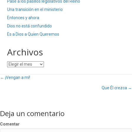
Pase a los pasillos legislativos del Reino
Una transición en el ministerio
Entonces y ahora
Dios no está confundido
Es a Dios a Quien Queremos
Archivos
Archivos
Posts
← ¡Vengan a mí!
Que Él crezca →
navigation
Deja un comentario
Comentar