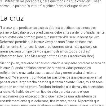
“sustituto” de los pecadores, para que todos los que crean en Él sean
salvos. La palabra “sustituto” significa “tomar el lugar de otro”.
La cruz
“La cruz que predicamos a otros debería crucificarnos a nosotros
primero. La palabra que predicamos debe antes arder profundamente
en nuestra vida primero para que nuestra vida sea un mensaje vivo.
Debemos permitir que la cruz viva y se manifieste en nosotros
diariamente. Entonces, lo que prediquemos será más que solo un
mensaje, será un tipo de vida que mostramos todos los días.”
Watchman Nee, The Messenger of the Cross. (Traducción libre)
Siendo joven, recuerdo haber escuchado a mi padre predicar acerca de
la cruz. Cuando hablaba acerca de nuestras vidas personales
reflejando la cruz cada día, me asustaba y emocionaba al mismo
tiempo. Yo era joven, con todas las pasiones de una persona joven al
pensar en el largo trecho de vida que tenía delante. Claro, mis deseos
estaban centrados en mí. Estaban limitados a la tierra y no orientados
al cielo. No hablo de vivir un tipo de vida perdida como el que
imaginamos por el pecado. Sino que hablo de una vida interna de
ensimismamiento que debemos, finalmente, rendir. Al permitir que
este mensaje penetrara mi alma y espíritu, me percaté que la vida que